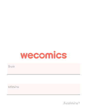
อีเมล
รหัสผ่าน
ลืมรหัสผ่าน?