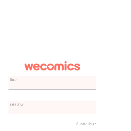
อีเมล
รหัสผ่าน
ลืมรหัสผ่าน?