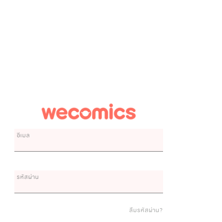
อีเมล
รหัสผ่าน
ลืมรหัสผ่าน?