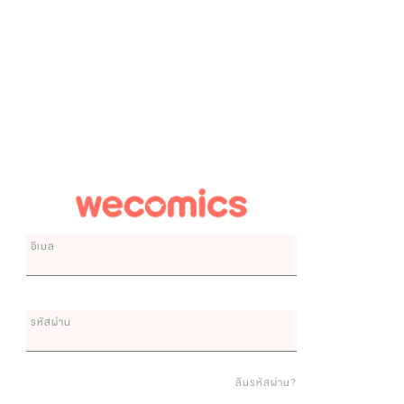
อีเมล
รหัสผ่าน
ลืมรหัสผ่าน?