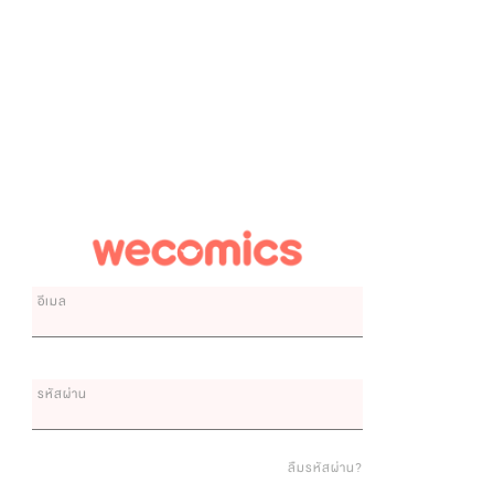
อีเมล
รหัสผ่าน
ลืมรหัสผ่าน?