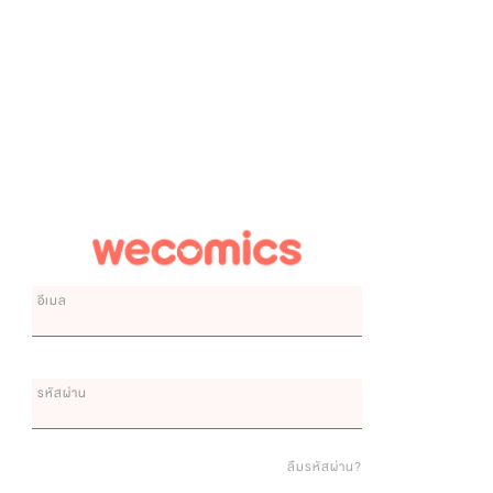
อีเมล
รหัสผ่าน
ลืมรหัสผ่าน?