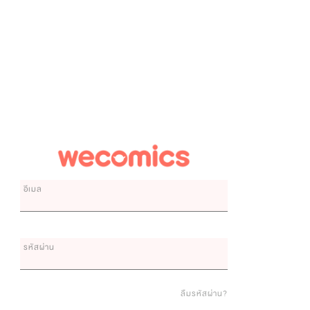
อีเมล
รหัสผ่าน
ลืมรหัสผ่าน?