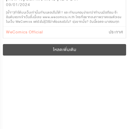
09/01/2024
[ย้ำ!!]ทำได้บนเว็บเท่านั้นทำบนแอปไม่ได้!! และทำบนคอมง่ายกว่าทำบนมือถือนะจ๊ะ
อันดับแรกเข้าเว็บลิ้งนี้เลย www.wecomics.in.th ใครที่อยากลงภาพวาดของตัวเอง
ในเว็บ WeComics แต่ยังไม่รู้วิธีว่าต้องลงยังไง? ยุ่งยากมั้ย? วันนี้แอดจะมาสอนทุก
คนลงภาพวาดกัน รับร
WeComics Official
ประกาศ
โหลดเพิ่มเติม