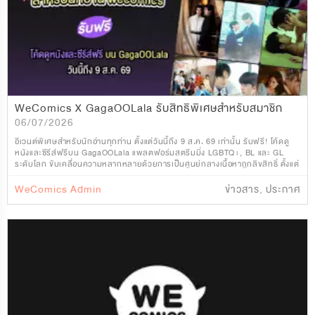
WeComics X GagaOOLala รับสิทธิพิเศษสำหรับสมาชิก
06/07/2026
อีเวนต์พิเศษสำหรับนักอ่านทุกท่าน ตั้งแต่วันนี้ถึง 9 ส.ค. 69 เท่านั้น รับฟรี! โค้ดดู
หนังและซีรีส์ฟรีบน GagaOOLala แพลตฟอร์มสตรีมมิ่ง LGBTQ+, BL และ GL
ระดับโลก ขับเคลื่อนความหลากหลายด้วยการเป็นศูนย์กลางเนื้อหาถูกลิขสิทธิ์ ตั้งแต่
หมวดหมู่ เกย์ (Gay), เล
WeComics Admin
ข่าวสาร
,
ประกาศ