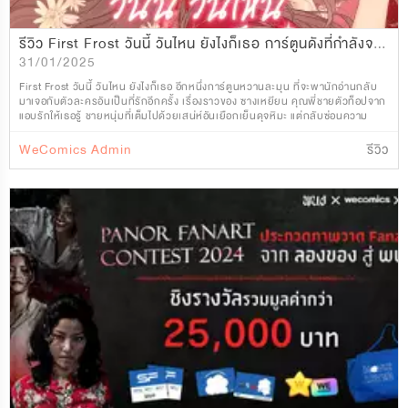
รีวิว First Frost วันนี้ วันไหน ยังไงก็เธอ การ์ตูนดังที่กำลังจะกลายเป็นซีรีส์
31/01/2025
First Frost วันนี้ วันไหน ยังไงก็เธอ อีกหนึ่งการ์ตูนหวานละมุน ที่จะพานักอ่านกลับ
มาเจอกับตัวละครอันเป็นที่รักอีกครั้ง เรื่องราวของ ซางเหยียน คุณพี่ชายตัวท็อปจาก
แอบรักให้เธอรู้ ชายหนุ่มที่เต็มไปด้วยเสน่ห์อันเยือกเย็นดุจหิมะ แต่กลับซ่อนความ
อบอุ่นในใจลึกๆ
WeComics Admin
รีวิว