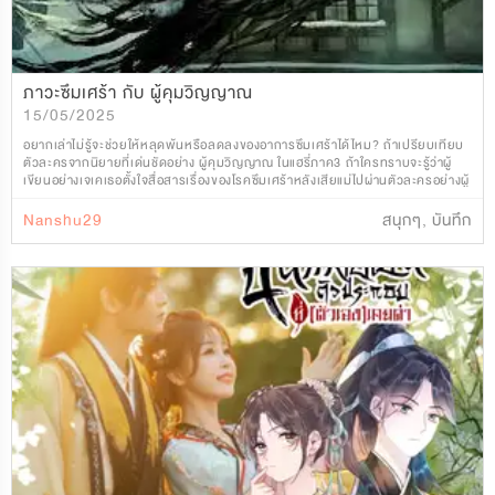
ภาวะซึมเศร้า กับ ผู้คุมวิญญาณ
15/05/2025
อยากเล่าไม่รู้จะช่วยให้หลุดพ้นหรือลดลงของอาการซึมเศร้าได้ไหม? ถ้าเปรียบเทียบ
ตัวละครจากนิยายที่เด่นชัดอย่าง ผู้คุมวิญญาณ ในแฮรี่ภาค3 ถ้าใครทราบจะรู้ว่าผู้
เขียนอย่างเจเคเธอตั้งใจสื่อสารเรื่องของโรคซึมเศร้าหลังเสียแม่ไปผ่านตัวละครอย่างผู้
คุมวิญญาณ นั่นล่ะคือ
Nanshu29
สนุกๆ
,
บันทึก