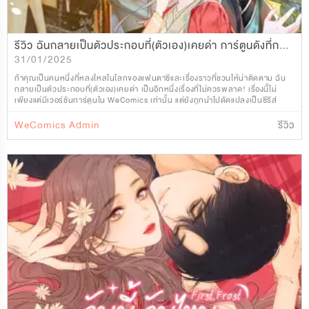
รีวิว ฉันกลายเป็นตัวประกอบที่(ตัวเอง)เคยด่า การ์ตูนดังที่กลายเป็นซีรีส์ ดารารักนิรันดร์
31/01/2025
ถ้าคุณเป็นคนหนึ่งที่หลงใหลในโลกของแฟนตาซีและเรื่องราวที่ชวนให้น่าติดตาม ฉัน
กลายเป็นตัวประกอบที่(ตัวเอง)เคยด่า เป็นอีกหนึ่งเรื่องที่ไม่ควรพลาด! เรื่องนี้ไม่
เพียงแต่มีเวอร์ชันการ์ตูนใน WeComics เท่านั้น แต่ยังถูกนำไปดัดแปลงเป็นซีรีส์
ดารารักนิรันดร์ ที่ฉ
WeComics Admin
รีวิว