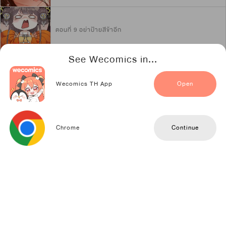
ตอนที่ 9 อย่าป้ายสีข้าอีก
See Wecomics in...
ตอนที่ 10 เขาเป็นของข้าคนเดียว
Wecomics TH App
Open
1
2
3
4
5
6
Chrome
Continue
อ่านตอนแรก
7
8
9
10
11
12
เก็บเข้าชั้น
13
เรื่องย่อ
ท่านราชครูซูเหิงและหนังสือประโลมโลกนามว่าอาเฟิง ต้องตามแก้ปัญหาที่
สิ่งของต่างๆ ตื่นขึ้นมามากมาย เรื่องนั้นน่ะอาเฟิงไม่ห่วงอยู่แล้วละ แต่...ท่าน