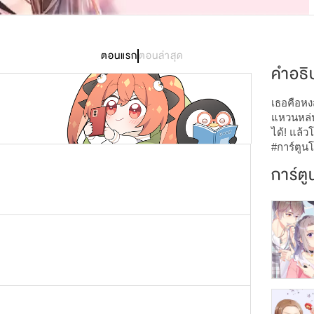
4,404
ตอนแรก
ตอนล่าสุด
คำอธิ
เธอคือหงส์
แหวนหล่น
ได้! แล้
#การ์ตูน
การ์ตู