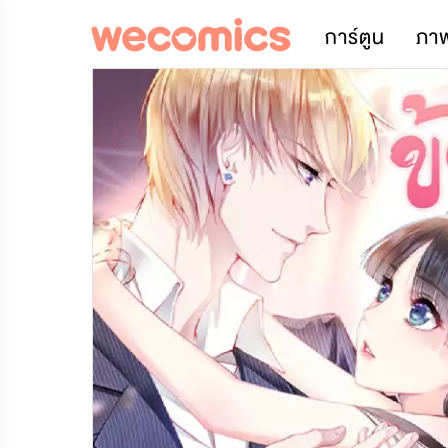
การ์ตูน
ภา