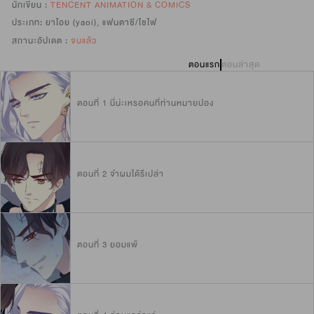
นักเขียน :
TENCENT ANIMATION & COMICS
ประเภท:
ยาโอย (yaoi)
,
แฟนตาซี/ไซไฟ
สถานะอัปเดต :
จบแล้ว
ตอนแรก
ตอนล่าสุด
ตอนที่ 1 นี่น่ะเหรอคนที่ท่านหมายปอง
ตอนที่ 2 จำผมได้รึเปล่า
ตอนที่ 3 ยอมแพ้