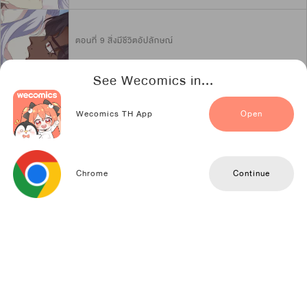
ตอนที่ 9 สิ่งมีชีวิตอัปลักษณ์
See Wecomics in...
ตอนที่ 10 รับผิดชอบจนถึงที่สุด
Wecomics TH App
Open
1
2
3
4
5
6
Chrome
Continue
อ่านตอนแรก
7
8
9
10
11
12
เก็บเข้าชั้น
13
14
15
16
17
18
เรื่องย่อ
ในปี 2908 โลกมีความพัฒนาและเปลี่ยนแปลงไปจากปัจจุบันมาก ในท้องตลาด
เองก็มีสิ่งของแปลกๆ เช่น การพัฒนาคิดค้นยาที่เปลี่ยน alpha เป็น omega ขึ้น