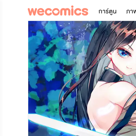
การ์ตูน
ภา