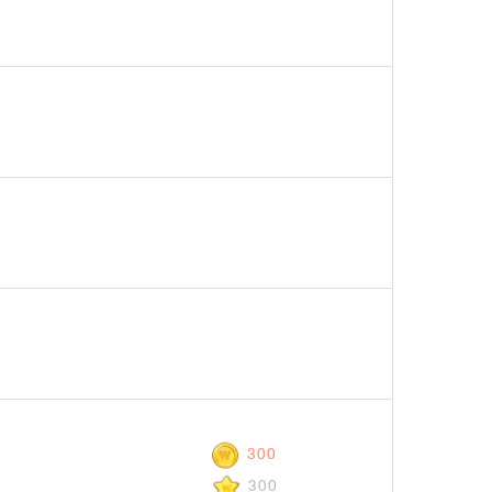
300
300