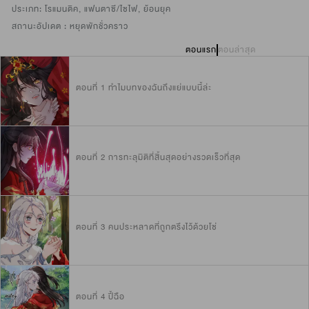
ประเภท:
โรแมนติค
,
แฟนตาซี/ไซไฟ
,
ย้อนยุค
สถานะอัปเดต :
หยุดพักชั่วคราว
ตอนแรก
ตอนล่าสุด
ตอนที่ 1 ทำไมบทของฉันถึงแย่แบบนี้ล่ะ
ตอนที่ 2 การทะลุมิติที่สิ้นสุดอย่างรวดเร็วที่สุด
ตอนที่ 3 คนประหลาดที่ถูกตรึงไว้ด้วยโซ่
ตอนที่ 4 ปี้ฉือ