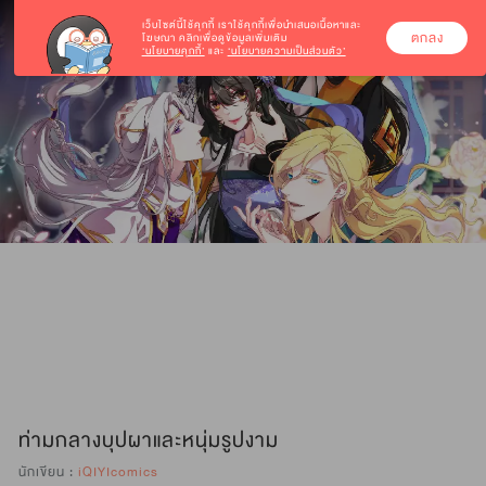
เว็บไซต์นี้ใช้คุกกี้
เราใช้คุกกี้เพื่อนำเสนอเนื้อหาและ
ตกลง
โฆษณา คลิกเพื่อดูข้อมูลเพิ่มเติม
‘นโยบายคุกกี้’
และ
‘นโยบายความเป็นส่วนตัว’
ท่ามกลางบุปผาและหนุ่มรูปงาม
นักเขียน :
iQIYIcomics