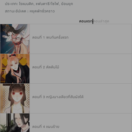
ประเภท:
โรแมนติค
,
แฟนตาซี/ไซไฟ
,
ย้อนยุค
สถานะอัปเดต :
หยุดพักชั่วคราว
ตอนแรก
ตอนล่าสุด
ตอนที่ 1 พบกันครั้งแรก
ตอนที่ 2 ตัดต้นไม้
ตอนที่ 3 หญิงนางเดียวที่สัมผัสได้
ตอนที่ 4 แผนร้าย