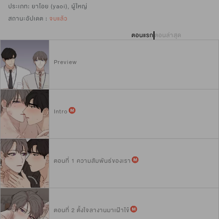
ประเภท:
ยาโอย (yaoi)
,
ผู้ใหญ่
สถานะอัปเดต :
จบแล้ว
ตอนแรก
ตอนล่าสุด
Preview
Intro
ตอนที่ 1 ความสัมพันธ์ของเรา
ตอนที่ 2 ตั้งใจลางานมาเฝ้าไข้