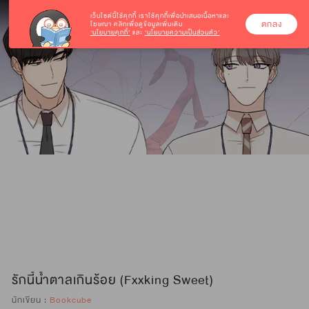
เว็บไซต์นี้ใช้คุกกี้
เราใช้คุกกี้เพื่อนำเสนอเนื้อหาและ
ตกลง
โฆษณา คลิกเพื่อดูข้อมูลเพิ่มเติม
‘นโยบายคุกกี้’
และ
‘นโยบายความเป็นส่วนตัว’
รักนี้น้ำตาลเกินร้อย (Fxxking Sweet)
นักเขียน :
Bookcube