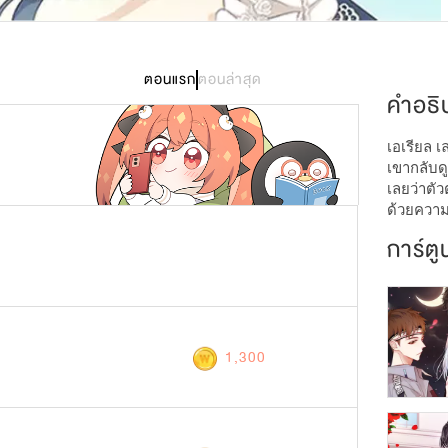
84
ตอนแรก
ตอนล่าสุด
คำอธิ
เอเรียล เ
เขากลับด
เลยว่าตัว
ด้วยความ
การ์ตู
1,300