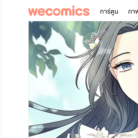
การ์ตูน
ภา