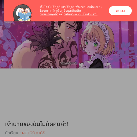
เว็บไซต์นี้ใช้คุกกี้
เราใช้คุกกี้เพื่อนำเสนอเนื้อหาและ
ตกลง
โฆษณา คลิกเพื่อดูข้อมูลเพิ่มเติม
‘นโยบายคุกกี้’
และ
‘นโยบายความเป็นส่วนตัว’
เจ้านายของฉันไม่กัดคนค่ะ!
นักเขียน :
NETCOMICS