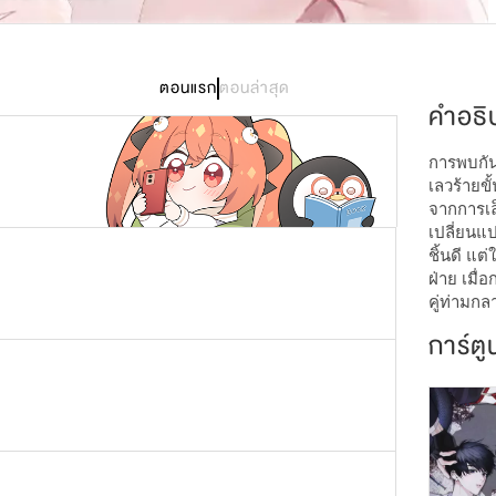
2,868
ตอนแรก
ตอนล่าสุด
คำอธิ
การพบกันคร
เลวร้ายขั
จากการเล็ง
เปลี่ยนแ
ชิ้นดี แต
ฝ่าย เมื่
คู่ท่ามกล
การ์ตู