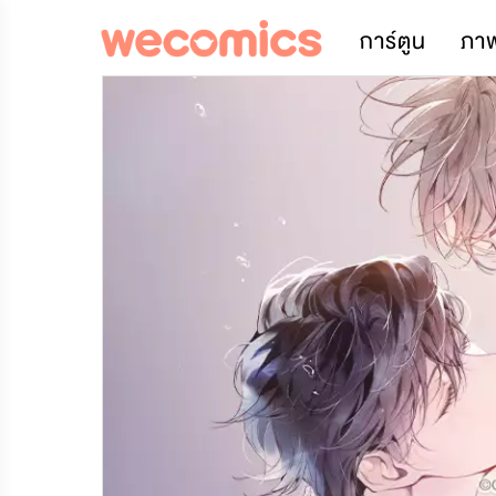
การ์ตูน
ภา