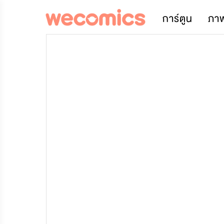
การ์ตูน
ภา