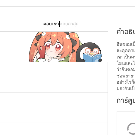
1,367
ตอนแรก
ตอนล่าสุด
คำอธิ
อึนซอมเป็
สะดุดตาแ
เขาเป็นคน
โยนและไม
ว่าอึนซอมเ
ซอพยายาม
อย่างไรก
มองกันเป็
การ์ตู