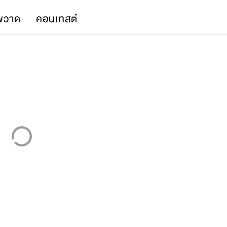
พวาด
คอนเทสต์