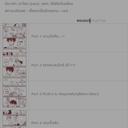
ประเภท:
ยาโอย (yaoi)
,
ตลก
,
ชีวิตในโรงเรียน
สถานะอัปเดต :
เรื่อยๆเมื่อนึกออกนะ >w0
ตอนแรก
ตอนล่าสุด
Part 1 นามนั้นคือ...!!
Part 2 แรกพบสบใกล้ (ห๊ะ??)
Part 3 จีบสาว & เล่นมุกแฟนๆ[Befor/After]
Part 4 เล่นเจ็บตัว