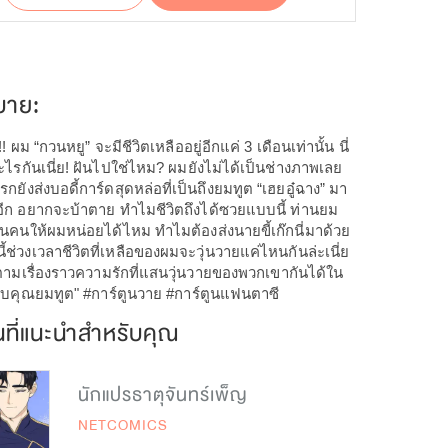
บาย:
 ผม “กวนหยู” จะมีชีวิตเหลืออยู่อีกแค่ 3 เดือนเท่านั้น นี่
อะไรกันเนี่ย! ฝันไปใช่ไหม? ผมยังไม่ได้เป็นช่างภาพเลย
ยังส่งบอดี้การ์ดสุดหล่อที่เป็นถึงยมทูต “เฮยอู๋ฉาง” มา
ก อยากจะบ้าตาย ทำไมชีวิตถึงได้ซวยแบบนี้ ท่านยม
่ยนคนให้ผมหน่อยได้ไหม ทำไมต้องส่งนายขี้เก๊กนี่มาด้วย
้ช่วงเวลาชีวิตที่เหลือของผมจะวุ่นวายแค่ไหนกันล่ะเนี่ย
ตามเรื่องราวความรักที่แสนวุ่นวายของพวกเขากันได้ใน
 กับคุณยมทูต" #การ์ตูนวาย #การ์ตูนแฟนตาซี
นที่แนะนำสำหรับคุณ
นักแปรธาตุจันทร์เพ็ญ
NETCOMICS