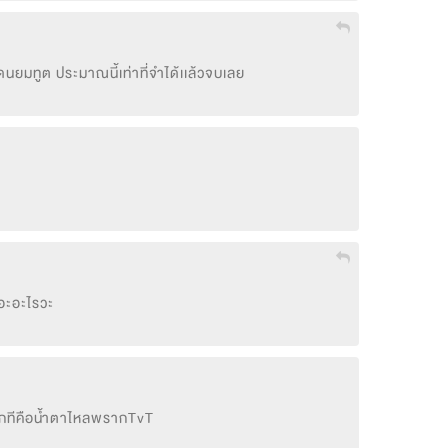
มทูต ประมาณนี้เท่าที่จำได้เเล้วจบเลย
กอะอะไรวะ
ม่อีกทีคือน้ำตาไหลพรากTvT