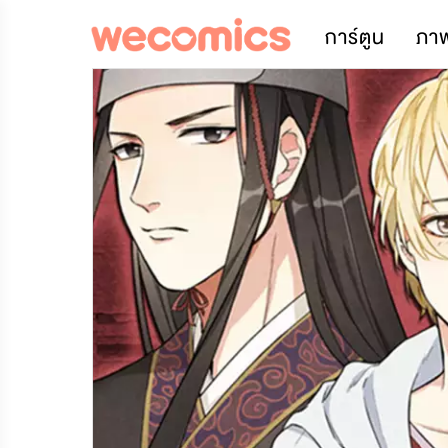
การ์ตูน
ภา