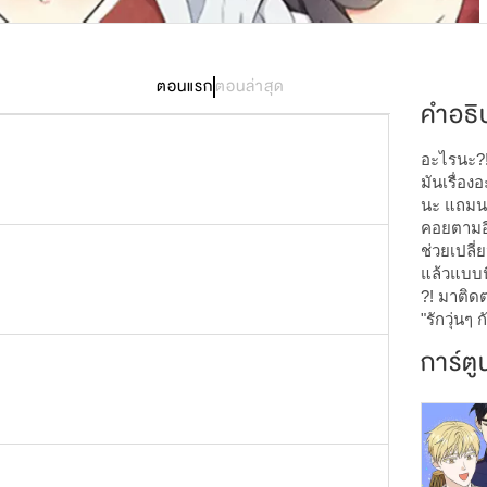
9,317
ตอนแรก
ตอนล่าสุด
คำอธิ
อะไรนะ?!!
มันเรื่อง
นะ แถมนรก
คอยตามอี
ช่วยเปลี
แล้วแบบนี
?! มาติด
"รักวุ่นๆ
การ์ตู