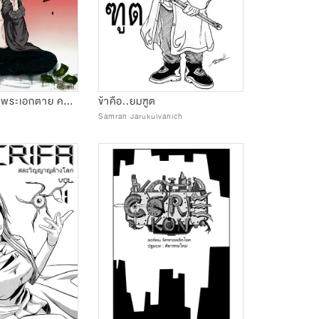
BAD BLOOD (พระเอกตาย คอนเทสต์)
ข้าคือ..ยมฑูต
Samran Jarukulvanich