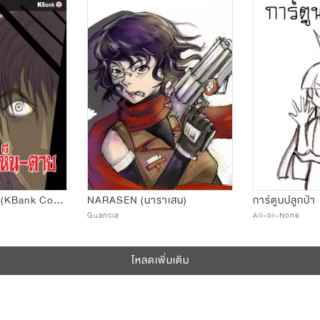
ตื่น-เป็น-เห็น-ตาย(KBank Comics Contest)
NARASEN (นาราเสน)
การ์ตูนปลูกป่า
Guancia
All-or-None
โหลดเพิ่มเติม