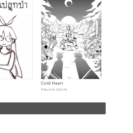
Cold Heart
Pasunna Zacrifa