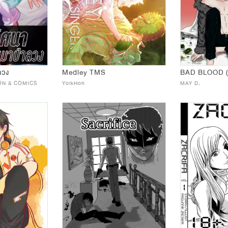
ลวง
Medley TMS
ON & COMICS
YolkHon
MAY D.