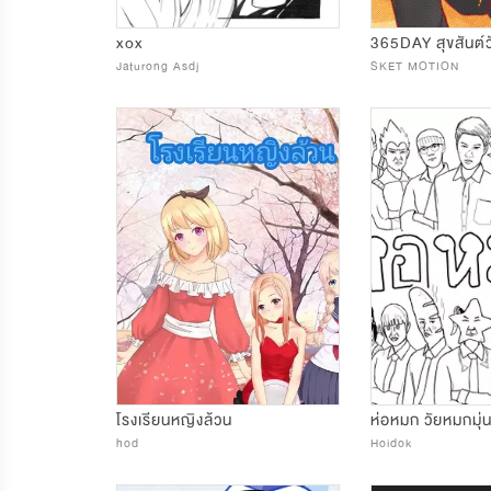
xox
365DAY สุขสันต์ว
Jaturong Asdj
SKET MOTION
โรงเรียนหญิงล้วน
ห่อหมก วัยหมกมุ่น 
hod
Hoidok