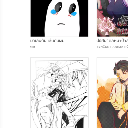
มาเล่นกัน เล่นกับผม
ปริศนากลหมาป่า
fiiif
TENCENT ANIMATI