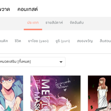
พวาด
คอนเทสต์
ประเภท
รายสัปดาห์
จัดอันดับ
มนติค
ชีวิต
ยาโอย (yaoi)
ยูริ (yuri)
สยองขวัญ
สืบสวน
หมวดเสริม [ทั้งหมด]