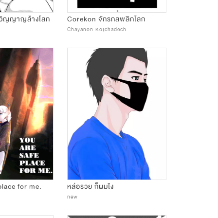
วิญญาญล้างโลก
Corekon จักรกลพลิกโลก
Chayanon Kotchadech
place for me.
หล่อรวย ก็ผมไง
new