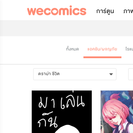
การ์ตูน
ภา
ทั้งหมด
แอคชัน/ผจญภัย
โรแ
ดราม่า ชีวิต