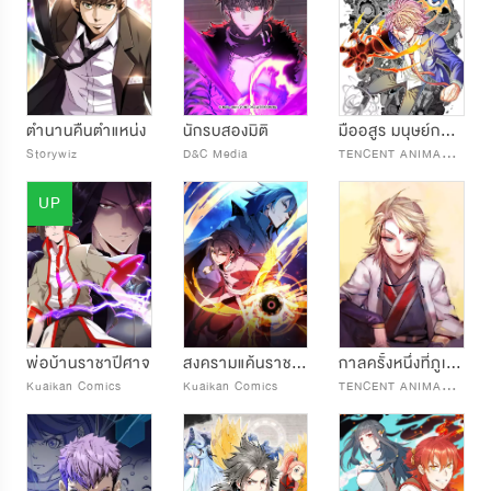
ตำนานคืนตำแหน่ง
นักรบสองมิติ
มืออสูร มนุษย์กลายพันธุ์
T
ENCENT ANIMATION & COMICS
Storywiz
D&C Media
UP
พ่อบ้านราชาปีศาจ
สงครามแค้นราชาอมตะ
กาลครั้งหนึ่งที่ภูเขาหลิงเจี้ยน
T
ENCENT ANIMATION & COMICS
Kuaikan Comics
Kuaikan Comics