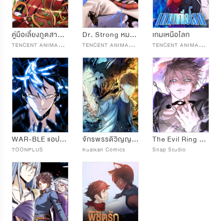
คู่มือเลี้ยงภูตสาวฉบับเซียน
Dr. Strong หมอนี่มันเถื่อน
เกมเหนือโลก
T
ENCENT ANIMATION & COMICS
T
ENCENT ANIMATION & COMICS
T
ENCENT ANIMATION & COMICS
WAR-BLE แอป-เปลี่ยน-โลก
จักรพรรดิวิญญาณ
The Evil Ring พันธนาการปีศาจ
TOONPLUS
Kuaikan Comics
Snap Studio