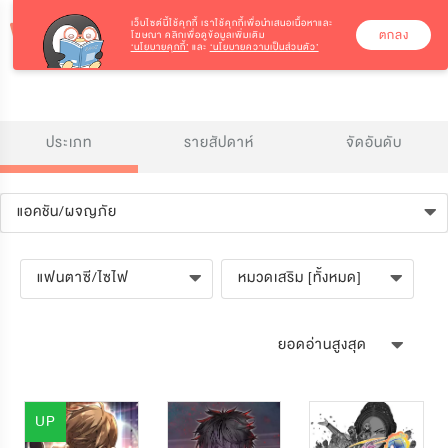
เว็บไซต์นี้ใช้คุกกี้
เราใช้คุกกี้เพื่อนำเสนอเนื้อหาและ
ตกลง
โฆษณา คลิกเพื่อดูข้อมูลเพิ่มเติม
‘นโยบายคุกกี้’
และ
‘นโยบายความเป็นส่วนตัว’
ประเภท
รายสัปดาห์
จัดอันดับ
แอคชัน/ผจญภัย
แฟนตาซี/ไซไฟ
หมวดเสริม [ทั้งหมด]
ยอดอ่านสูงสุด
UP