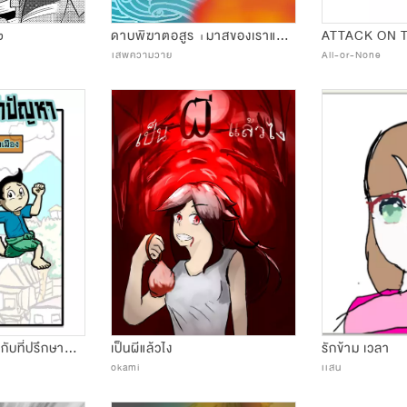
๒
ดาบพิฆาตอสูร +มาสของเราและตัวละครเพิ่มเติม
ATTACK ON 
ีเสพความวาย
All-or-None
เจ้าเมืองเจ้าปัญหากับที่ปรึกษาผังเมือง
เป็นผีแล้วไง
รักข้าม เวลา
okami
เเสน