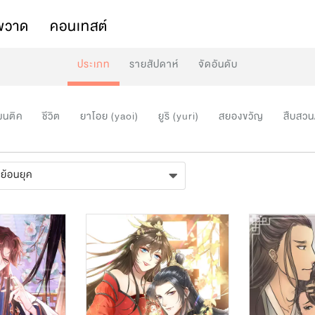
พวาด
คอนเทสต์
ประเภท
รายสัปดาห์
จัดอันดับ
มนติค
ชีวิต
ยาโอย (yaoi)
ยูริ (yuri)
สยองขวัญ
สืบสวน
ย้อนยุค