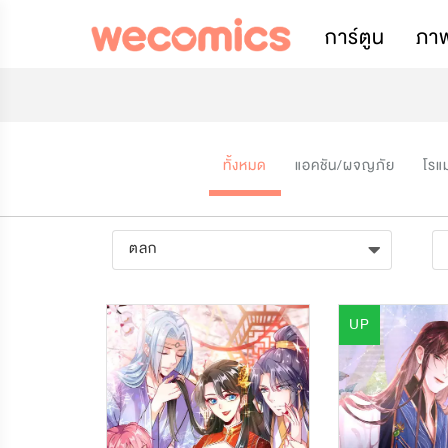
การ์ตูน
ภา
ทั้งหมด
แอคชัน/ผจญภัย
โรแ
ตลก
UP