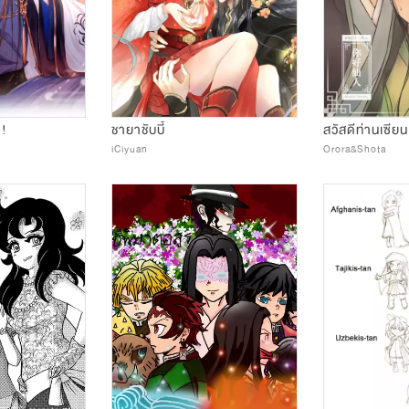
?!
ชายาชับบี้
iCiyuan
Orora&Shota