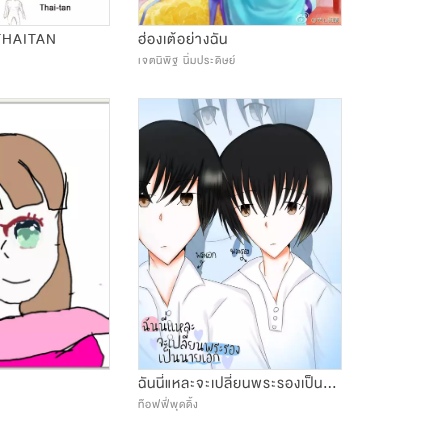
THAITAN
ฮ่องเต้อย่างฉัน
เจตนิพิฐ นิ่มประดิษย์
ฉันนี่แหละจะเปลี่ยนพระรองเป็นนายเอก|by toffee pudding
ท๊อฟฟี่พุดดิ้ง