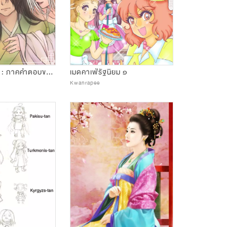
สวัสดีท่านเซียน : ภาคคำตอบของคุณชายลู่
เมดคาเฟ่รัฐนิยม ๑
Kwanrapee