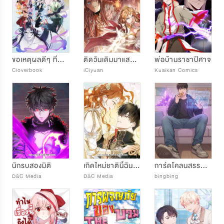
ขอเหตุผลดีๆ ที่ทำให้ตุ๊ดวัย 21 ปี ทะลุมิติมาอยู่ในร่างชายชาตรีที่เป็นประมุขพรรคมารด้วยค่ะ
ติดวันเดิมมาแสนปี พอกันทีข้าขอเทพ
พ่อบ้านราชาปีศาจ
Cloverbook
iCiyuan
Kuaikan Comics
นักรบสองมิติ
เกิดใหม่ชาตินี้ฉันจะเป็นเจ้าตระกูล
การ์ดโคลนสรรพสิ่ง
D&C Media
D&C Media
bingbing