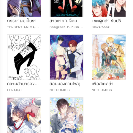
ภรรยาผมเป็นราชินีปิศาจ
สาววายในเงื้อมมือราชันปีศาจต่างโลก
แชตผู้กล้า รับปรึกษาปัญหาจอมมาร
T
ENCENT ANIMATION & COMICS
B
ongkoch Publishing
Cloverbook
ความสามารถของเธอ
ย้อนมองถ่านไฟคุ
เพื่อสเตลล่า
LENARAL
NETCOMICS
NETCOMICS