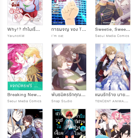
Why!? ทำไมเรื่องนี้ถึงมีแต่ตัวฉัน?
การผจญ ของ THEบวม
Sweetie, Sweetie, Sweetie
YarunoKM
I'm oat
Seoul Media Comics
แจกบัตรฟรี 💳
Breaking News ฉันแต่งงานกับท่านดยุก
พันธมิตรรักคุณชายซ่ง
แผนรักร้าย นายดยุคแวมไพร์
T
ENCENT ANIMATION & COMICS
Seoul Media Comics
Snap Studio