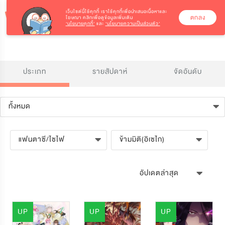
เว็บไซต์นี้ใช้คุกกี้
เราใช้คุกกี้เพื่อนำเสนอเนื้อหาและ
ตกลง
โฆษณา คลิกเพื่อดูข้อมูลเพิ่มเติม
‘นโยบายคุกกี้’
และ
‘นโยบายความเป็นส่วนตัว’
ประเภท
รายสัปดาห์
จัดอันดับ
ทั้งหมด
แฟนตาซี/ไซไฟ
ข้ามมิติ(อิเซไก)
อัปเดตล่าสุด
UP
UP
UP