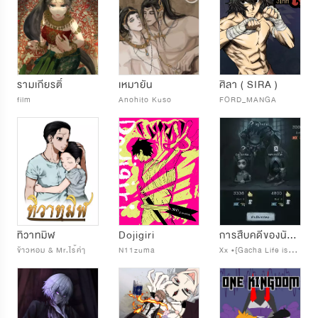
รามเกียรติ์
เหมายัน
ศิลา ( SIRA )
film
Anohito Kuso
FORD_MANGA
ทิวาทมิฬ
Dojigiri
การสืบคดีของนักสืบคุง!!!
X
x •{Gacha Life is God}• xX
ข้าวหอม & Mr.ไs้ค่ๅ
N11zuma