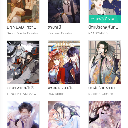
อ่านฟรี 25 ตอน
ENNEAD เทวาบัลลังก์สวาท
ชายาใบ้
นักแปรธาตุจันทร์เพ็ญ
Seoul Media Comics
Kuaikan Comics
NETCOMICS
ปรมาจารย์ลัทธิมาร
พระเอกของฉันเป็นท่านดยุค
บทตัวร้ายช่างยากนัก
T
ENCENT ANIMATION & COMICS
D&C Media
Kuaikan Comics