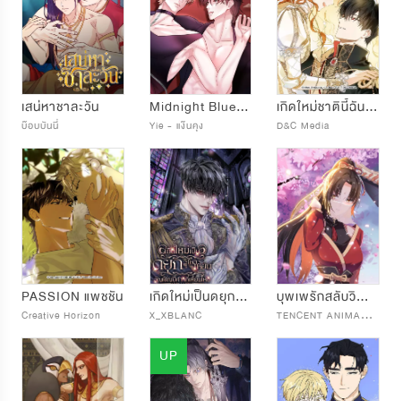
เสน่หาชาละวัน
Midnight Blue ที่...รักกลับมาชัดเจน
เกิดใหม่ชาตินี้ฉันจะเป็นเจ้าตระกูล
บ๊อบบันนี่
Yie - แง๊นคุง
D&C Media
PASSION แพชชัน
เกิดใหม่เป็นดยุกผู้โหดเหี้ยมอัญเชิญปีศาจที่เหี้ยมโหด
บุพเพรักสลับวิญญาณ
T
ENCENT ANIMATION & COMICS
Creative Horizon
X_XBLANC
UP