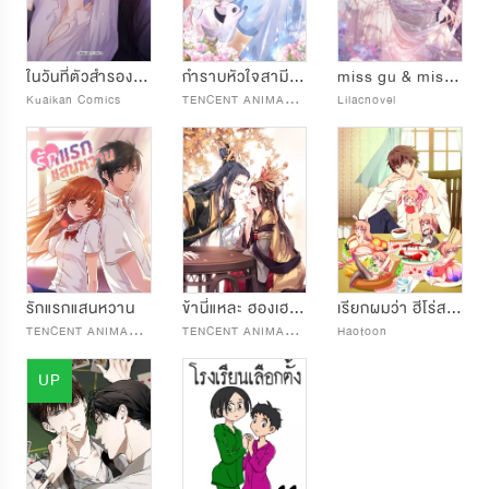
ในวันที่ตัวสำรองจากไป
กำราบหัวใจสามีปีศาจ
miss gu & miss qu เขยิบอีกนิดให้ชิดหัวใจ
T
ENCENT ANIMATION & COMICS
Kuaikan Comics
Lilacnovel
รักแรกแสนหวาน
ข้านี่แหละ ฮองเฮาตัวแสบ
เรียกผมว่า ฮีโร่สายหื่น
T
ENCENT ANIMATION & COMICS
T
ENCENT ANIMATION & COMICS
Haotoon
UP