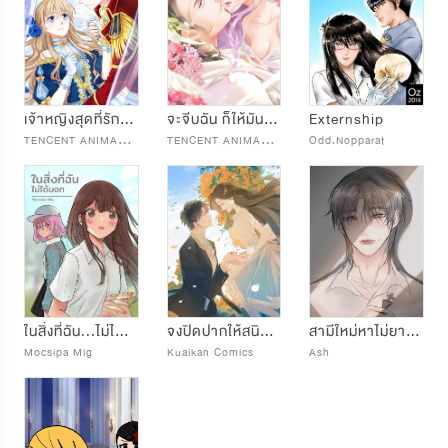
เจ้าหญิงสุดที่รักขององค์ราชันย์
จะจีบฉัน ก็ให้มันนุ่มนวลหน่อย
Externship
T
ENCENT ANIMATION & COMICS
T
ENCENT ANIMATION & COMICS
Odd.Nopparat
ในสิ่งที่ฉัน...ไม่ได้บอก
จงปิดปากให้สนิท ถ้าคิดจะจูบฉัน
สามีใหม่หาไม่ยาก#นิลรู้แต่นิลไม่เห็น
Mocsipa Mig
Kuaikan Comics
Ash