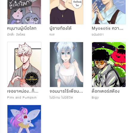
หนุมานผู้เบื่อโลก
ผู้ชายท้องได้
Myosotis ความรักที่ถูกลืม
บักต๊ะ วัดไตร
fiiif
อนัน001
เจอยาหม่อง..ก็ม่องได้
จอมมารไร้เพื่อนกับไอ้หนุ่มไม่เข้าสังคม
ด็อกเตอร์สต๊อง
Pink and Pumpkin
ไม่มีเกม ไม่มีชีวิต
Bigji