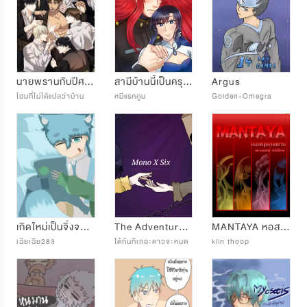
นายพรานกับปีศาจทั้ง7
สามีบ้านนี้เป็นครุฑนุ่มฟู
Argus
โฮมที่ไม่ได้แปลว่าบ้าน
หมีแรคคูน
Golden-Omegra
เกิดใหม่เป็นจิ้งจอกไปสะแล้ว!
The Adventures of Mono and Six
MANTAYA หอสมุดคนตาย(สยามสยอง2 เล่าผีสี่ภาค)
เฉียเฉีย283
ได้กันทีเถอะดาวจะหมด
klin thoop