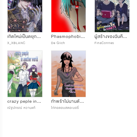
เกิดใหม่เป็นดยุกผู้โหดเหี้ยมอัญเชิญปีศาจที่เหี้ยมโหด
Phasmophobia หนีตายกองทัพวิญญาณ
ผู้สร้างของฉันคือจอมมาร
X_XBLANC
De Glich
FinaConnes
crazy peple in another world
กำพร้าไม่นานดันหลุดไปเป็นสร้อยในโลกคู่ขนาน
ณัฐปกรณ์ หวานแท้
ไก่ทอดอบสตอเบอรี่