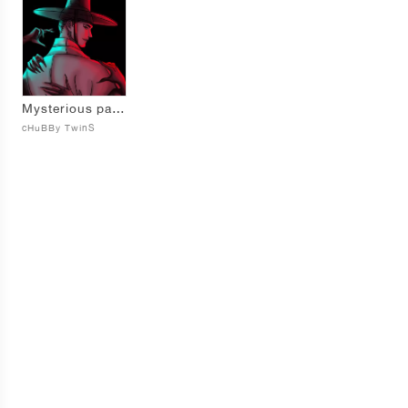
Mysterious path of jaesan
cHuBBy TwinS