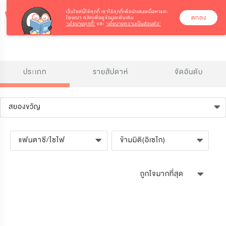
เว็บไซต์นี้ใช้คุกกี้
เราใช้คุกกี้เพื่อนำเสนอเนื้อหาและ
ตกลง
โฆษณา คลิกเพื่อดูข้อมูลเพิ่มเติม
‘นโยบายคุกกี้’
และ
‘นโยบายความเป็นส่วนตัว’
ประเภท
รายสัปดาห์
จัดอันดับ
สยองขวัญ
แฟนตาซี/ไซไฟ
ข้ามมิติ(อิเซไก)
ถูกใจมากที่สุด