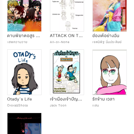
ดาบพิฆาตอสูร +มาสของเราและตัวละครเพิ่มเติม
ATTACK ON THAITAN
ฮ่องเต้อย่างฉัน
ีเสพความวาย
All-or-None
เจตนิพิฐ นิ่มประดิษย์
Otady's Life
เจ้าเมืองเจ้าปัญหากับที่ปรึกษาผังเมือง
รักข้าม เวลา
Orora&Shota
Jack Toon
เเสน