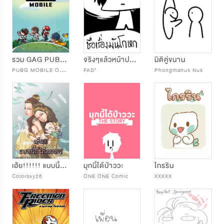
รวม GAG PUBG MOBILE
จริงๆแล้วหน้าปกมันสปอยนะ
มิติคู่ขนาน
P
UBG MOBILE OFFICIAL
FAD*
Phongmanus Nus
เฮ้ย!!!!!! แบบนี้ก็ได้เหรอ?!
มุกนี้ได้ป่าววะ
ไกรริน
Colorsky26
ONE ONE Comic
XXXXX