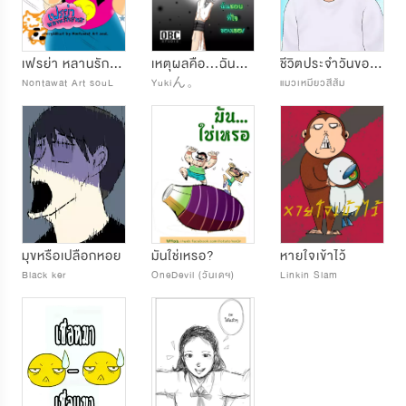
เฟรย่า หลานรักฮาเฮ
เหตุผลคือ...ฉันชอบที่ใจของเธอ!(พี่หมอstory)
ชีวิตประจำวันของผมก็แบบนี้ล่ะ
Nontawat Art souL
Yukiん。
แมวเหมียวสีส้ม
มุขหรือเปลือกหอย
มันใช่เหรอ?
หายใจเข้าไว้
Black ker
OneDevil (วันเดฯ)
Linkin Slam