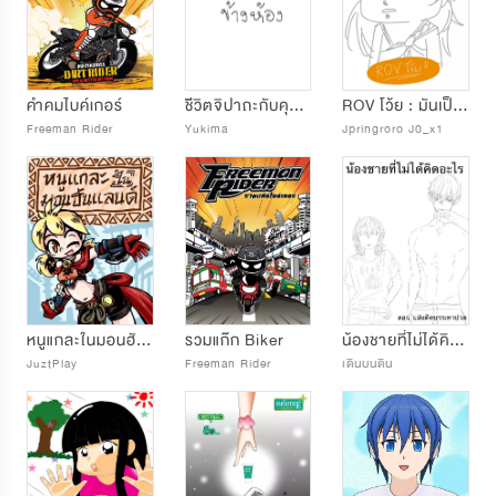
คำคมไบค์เกอร์
ชิีวิตจิปาถะกับคุณเอฟ
ROV โว้ย : มันเป็นมุขหรอวะ?
Freeman Rider
Yukima
Jpringroro J0_x1
หนูแกละในมอนฮันแลนด์ (Monster hunter parody)
รวมแก๊ก Biker
น้องชายที่ไม่ได้คิดอะไร
JuztPlay
Freeman Rider
เดินบนดิน