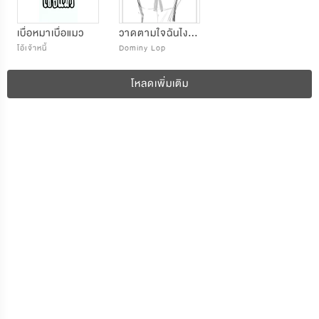
เบื่อหมาเบื่อแมว
วาดตามใจฉันไง (รวมวาดตอนเดียวจบ)
โอ้เจ้าหนี้
Dominy Lop
โหลดเพิ่มเติม