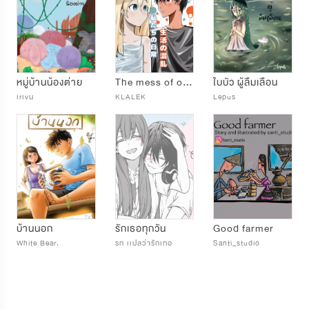
หมู่บ้านน้องต่าย
The mess of our daily life เรื่องวุ่นวายในชีวิตประจำวันของเรา
ใบบัว ผู้ลืมเลือน
เrเvน
KLALEK
Lepus
บ้านนอก
รักเธอทุกวัน
Good farmer
White Bear.
รท เเปลว่ารักเทอ
Santi_studio