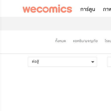
การ์ตูน
ภา
ทั้งหมด
แอคชัน/ผจญภัย
โรแ
ต่อสู้