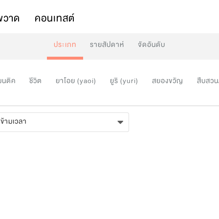
พวาด
คอนเทสต์
ประเภท
รายสัปดาห์
จัดอันดับ
มนติค
ชีวิต
ยาโอย (yaoi)
ยูริ (yuri)
สยองขวัญ
สืบสวน
ข้ามเวลา