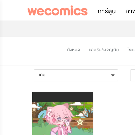
การ์ตูน
ภา
ทั้งหมด
แอคชัน/ผจญภัย
โรแ
เกม