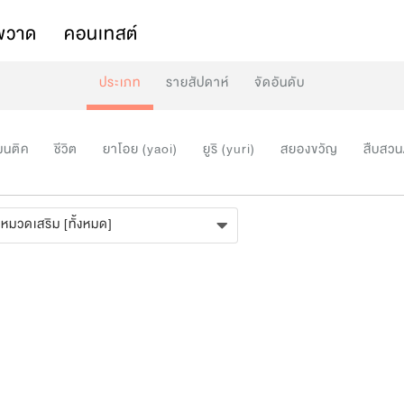
พวาด
คอนเทสต์
ประเภท
รายสัปดาห์
จัดอันดับ
มนติค
ชีวิต
ยาโอย (yaoi)
ยูริ (yuri)
สยองขวัญ
สืบสวน
หมวดเสริม [ทั้งหมด]