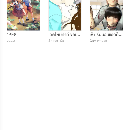
'PEST'
เกิดใหม่ทั้งที ขอเป็นแฟนเธอสักปีได้มั้ย
เข้าเรียนวันแรกก็กลายเป็นเบ๊ลูกสาวมาเฟีย !
JEED
Shxco_Ca
Guy Ittipan