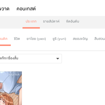
พวาด
คอนเทสต์
ประเภท
รายสัปดาห์
จัดอันดับ
มนติค
ชีวิต
ยาโอย (yaoi)
ยูริ (yuri)
สยองขวัญ
สืบสวน
แก๊ก/เรื่องสั้น