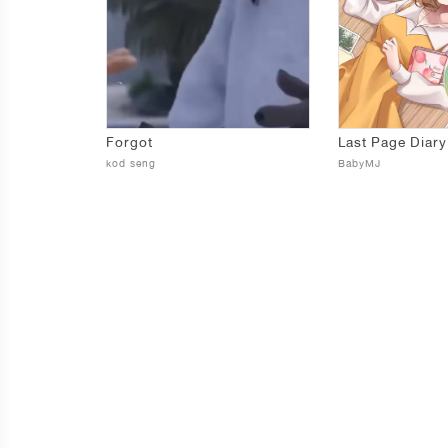
Forgot
kod seng
BabyMJ