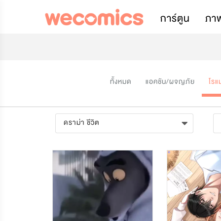
การ์ตูน
ภา
ทั้งหมด
แอคชัน/ผจญภัย
โรแ
ดราม่า ชีวิต