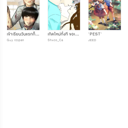
เข้าเรียนวันแรกก็กลายเป็นเบ๊ลูกสาวมาเฟีย !
เกิดใหม่ทั้งที ขอเป็นแฟนเธอสักปีได้มั้ย
'PEST'
Guy Ittipan
Shxco_Ca
JEED