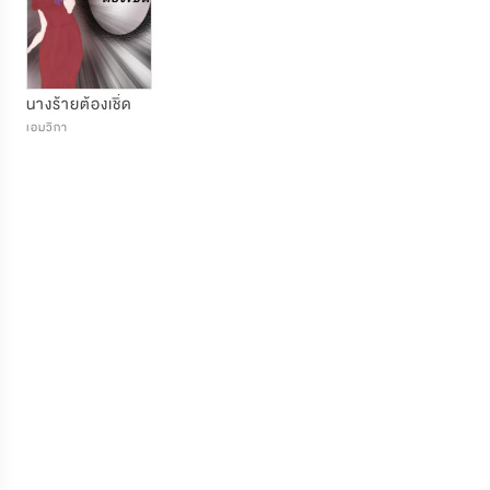
นางร้ายต้องเชิ่ด
เอมวิกา