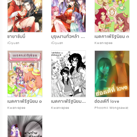
ชายาชับบี้
บุรุษงามทั่วหล้า ขอข้าเหมาหมด
เมดคาเฟ่รัฐนิยม ๓
iCiyuan
iCiyuan
Kwanrapee
เมดคาเฟ่รัฐนิยม ๑
เมดคาเฟ่รัฐนิยม ๒
ฮ่องเต้ที่ love
Kwanrapee
Kwanrapee
Phoomil Wongsawat