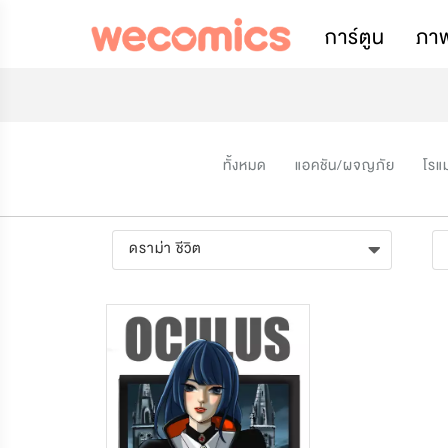
การ์ตูน
ภา
ทั้งหมด
แอคชัน/ผจญภัย
โรแ
ดราม่า ชีวิต