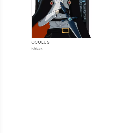
OCULUS
ichizux