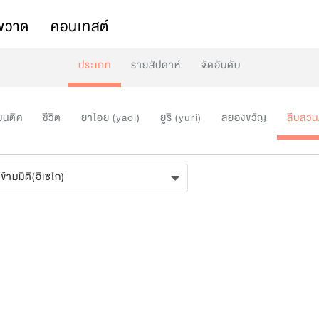
พวาด
คอนเทสต์
ประเภท
รายสัปดาห์
จัดอันดับ
มนติค
ชีวิต
ยาโอย (yaoi)
ยูริ (yuri)
สยองขวัญ
สืบสวน
ข้ามมิติ(อิเซไก)