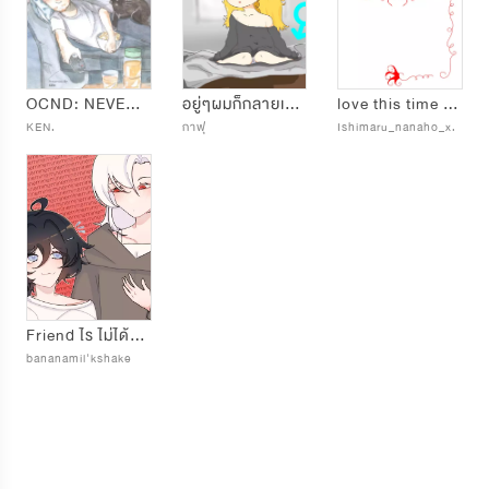
OCND: NEVER LOCK THE DOOR เจ้าแมวข้างบ้าน - วันนี้ประตูไม่ได้ล็อก
อยู่ๆผมก็กลายเป็น"โลลิ"ไปแล้วครับ!
love this time i have to win รักครั้งนี้ฉันต้องชนะ
KEN.
กาฟุ
Ishimaru_nanaho_x.
Friend ไร ไม่ได้อยากเป็น
bananamil'kshake