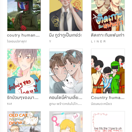
coutry human | เสรีไทย
มึง กูว่ากูเป็นเกย์ว่ะ
ติดเกาะกับแฟนเก่า
ไอแอมปลาดุก!
Y
L I N E R
รักป่วนๆของนายปลดหนี้
คอนโดนี้ห้ามเลี้ยงแมว
Country human คุณก็รู้ที่นี่ไทยแลนด์
ล
ูกมะพร้าวหล่นไม่ไกลต้น
fiiif
น้อนแมวเหมียว