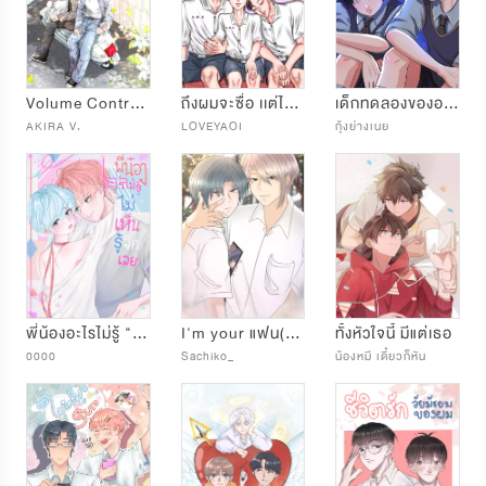
Volume Control เขตปรับระดับรัก
ถึงผมจะซื่อ เเต่ไม่บื้อนะครับ
เด็กทดลองขององค์กรลับสุดเอ๋อ
AKIRA V.
LOVEYAOI
กุ้งย่างเนย
พี่น้องอะไรไม่รู้ "ไม่เห็นรู้จักเลย"
I'm your แฟน(ค)ลับ
ทั้งหัวใจนี้ มีแต่เธอ
0000
Sachiko_
น้องหมี เดี๋ยวก็หัน