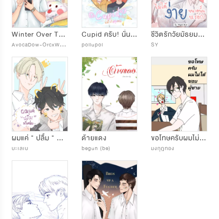
Winter Over The Sun
Cupid ครับ! นั่นไม่ใช่คู่ผม!!
ชีวิตรักวัยมัธยมของผมไม่ได้ง่ายขนาดนั้นหรอก
A
vocaDow-OrcxWh1zzu
pollupol
SY
ผมแค่ " ปลื้ม " มั้งครับ....
ด้ายแดง
ขอโทษ​ครับ​ผม​ไม่ได้​ชอบ​ผู้ชาย​
บะเลเบ
begun (be)
มงกุฎทอง