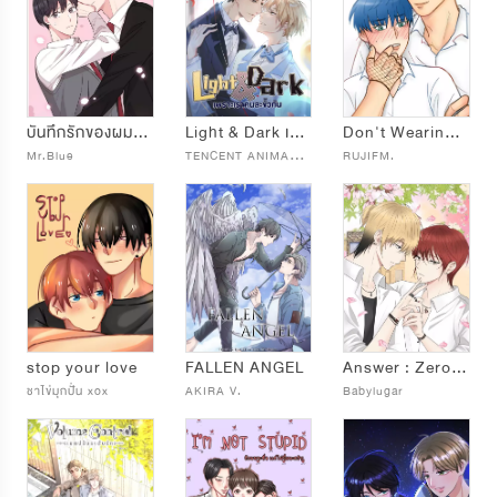
บันทึกรักของผมและเขา
Light & Dark เพราะเราคนละขั้วกัน
Don't Wearing Net!!!
T
ENCENT ANIMATION & COMICS
Mr.Blue
RUJIFM.
stop your love
FALLEN ANGEL
Answer : Zero o’clock
ชาไข่มุกปั่น xox
AKIRA V.
Babylugar