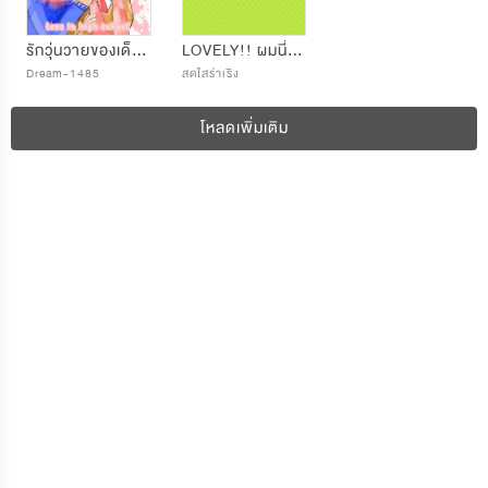
รักวุ่นวายของเด็กม.ปลาย
LOVELY!! ผมนี่แหละที่แอบลัก (ของๆ) เขา (Secret love)
Dream-1485
สดใสร่าเริง
โหลดเพิ่มเติม