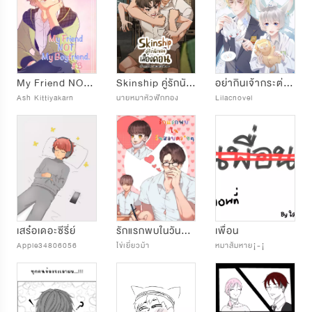
My Friend NOT My Boyfriend
Skinship คู่รักนักเลงเมืองคอน
อย่ากินเจ้ากระต่ายนะ!
Ash Kittiyakarn
นายหมาหัวฟักทอง
Lilacnovel
เสร๋อเดอะซีรี่ย์
รักแรกพบในวันสอบคว*ายๆ
เพื่อน
Apple34806056
ไข่เยี่ยวม้า
หมาส้มหาย¡-¡