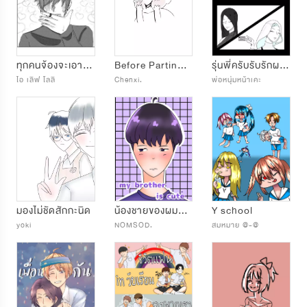
ทุกคนจ้องจะเอาผม...!!! (เวอร์ชั่นพัฒนาลายเส้น)
Before Parting in wcm
รุ่น​พี่ครับ​รับรักผมที
ไอ เลิฟ โลลิ
Chenxi.
พ่อหนุ่ม​หน้าเคะ
มองไม่ชัดสักกะนิด
น้องชายของผมน่ารัก
Y school
yoki
NOMSOD.
สมหมาย @-@