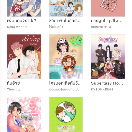
เพื่อนกันจริงปะ?
ชีวิตแฟนในวัยเรียนของพวกเราก็เป็นแบบนี้แหละ
การ์ตูนโง่ๆ สไตล์นักเขียน(กากๆ)
Nana พาซวย
ไข่เยี่ยวม้า
สมหมาย @-@
หุ้นอ้าย
ใครบอกเสือกับวัวไม่ถูกกัน
Supertasy Homestay
น
้อนแมวไม่ชอบกิน ปลาทู
Theejuta
KYEOKKEN68