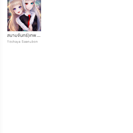
สนามจันทร์|เทพผู้ไร้ชะตากรรม
Titchaya Saenubon