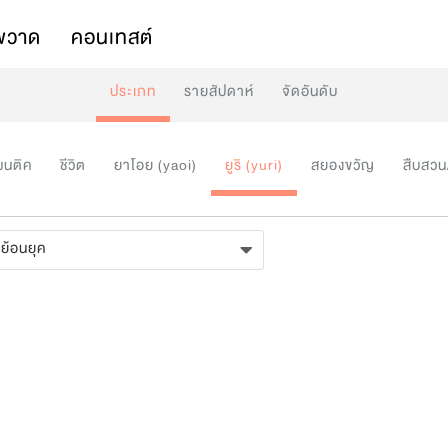
พวาด
คอนเทสต์
ประเภท
รายสัปดาห์
จัดอันดับ
มนติค
ชีวิต
ยาโอย (yaoi)
ยูริ (yuri)
สยองขวัญ
สืบสวน
ย้อนยุค