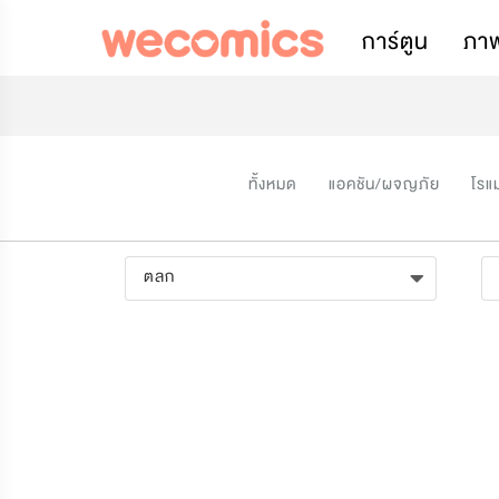
การ์ตูน
ภา
ทั้งหมด
แอคชัน/ผจญภัย
โรแ
ตลก