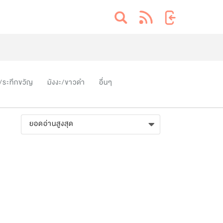
/ระทึกขวัญ
มังงะ/ขาวดำ
อื่นๆ
ยอดอ่านสูงสุด