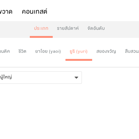
พวาด
คอนเทสต์
ประเภท
รายสัปดาห์
จัดอันดับ
มนติค
ชีวิต
ยาโอย (yaoi)
ยูริ (yuri)
สยองขวัญ
สืบสวน
ผู้ใหญ่