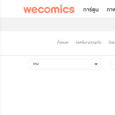
การ์ตูน
ภา
ทั้งหมด
แอคชัน/ผจญภัย
โรแ
เกม