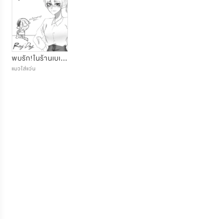
พบรัก!ในร้านเบเกอรี่|Find love in a bakery(Yuri)
แมวใส่แว่น