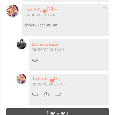
Ťwö©®_ ▄︻̷̿┻̿═━一
29/06/2020 17:05
อ่าวง่วง ง่วงก็นอนสิคะ 
โออิ กลับมาแล้วค้าบ
29/06/2020 17:05
=_=
Ťwö©®_ ▄︻̷̿┻̿═━一
30/06/2020 07:48
⊂(￣(ｴ)￣)⊃
โหลดเพิ่มเติม